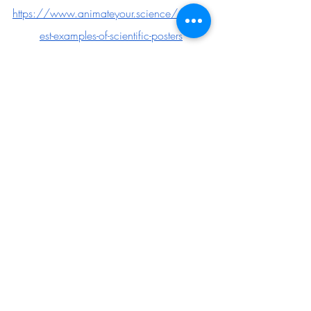
https://www.animateyour.science/post/b
est-examples-of-scientific-posters
見た目をダイナミックに構成して印象
的なデザインを作る事例を紹介してい
ます。個人的にはかなり好みであり、
こうした簡潔な情報をインパクトと共
に伝えるポスターが最適なのではと思
っています。
英語ですがポスターの事例だけでもぜ
ひご覧になってください。
まだまだアップデートの