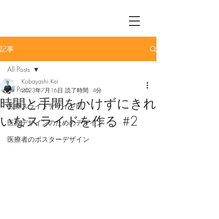
記事
All Posts
Kobayashi Kei
All Posts
2023年7月16日
読了時間: 4分
時間と手間をかけずにきれ
医療スライドデザイン部
いなスライドを作る #2
医療デザインのためのデザイン
医療者のポスターデザイン